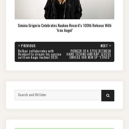
Simina Grigoriu Celebrates Kuukou Record’s 100th Release With
‘Iron Angel’
Post
«
»
PREVIOUS
NEXT
navigation
PREVIOUS
NEXT
Rolbac collaborates with
PIONEER OF A STYLE BETWEEN
POST:
POST:
Beatport to stream his sunrise
HARD TECHNO AND RAP: LESSSS
set from Aegis Festival 2025
UNVEILS HER NEW EP “ETHOS”
Search
SEARCH
for: