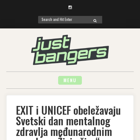
Instagram
Search
SEARCH
for:
Skip
to
content
MENU
EXIT i UNICEF obeležavaju
Svetski dan mentalnog
zdravlja međunarodnim