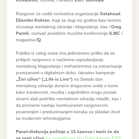
Kovačević
, osnivač i direktor
EXIT
festivala
.
Razgovor će voditi osnivačica organizacije
Getahead
,
Dženifer Kokren
, koja se dugi niz godina bavi temom
očuvanja mentalnog zdravlja i blagostanja, kao i
Greg
Parmli
, osnivač prestižne muzičke konferencije
ILMC
i
magazina
IQ
.
Publika iz celog sveta ima jedinstvenu priliku da se
priključi razgovoru o načinima uspostavljanja
mentalnog blagostanja i mehanizmima za ostvarivanje
povezanosti u digitalnom dobu. Iskustvo kampanje
„Živi uživo“ („Life is Live“)
na Svetski dan
mentalnog zdravlja doneće dragocene uvide o tome
kako kreativnost, muzika i zajedništvo mogu postati
stvarni alati podrške mentalnom zdravlju mladih, kao i
da promene nastaju kontinuiranim razgovorom,
poverenjem i preduzimanjem koraka za skladan život
sa modernim tehnologijama.
Panel-diskusija počinje u 15 časova i moći će da
se prati uživo
na zvaničnom YouTube kanalu EXIT