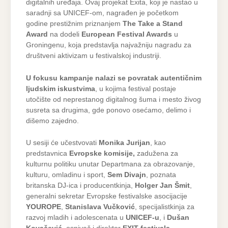
digitalnih uređaja. Ovaj projekat Exita, koji je nastao u
saradnji sa UNICEF-om, nagrađen je početkom
godine prestižnim priznanjem
The Take a Stand
Award
na dodeli
European Festival Awards
u
Groningenu, koja predstavlja najvažniju nagradu za
društveni aktivizam u festivalskoj industriji.
U fokusu kampanje nalazi se povratak autentičnim
ljudskim iskustvima
, u kojima festival postaje
utočište od neprestanog digitalnog šuma i mesto živog
susreta sa drugima, gde ponovo osećamo, delimo i
dišemo zajedno.
U sesiji će učestvovati
Monika Jurijan
, kao
predstavnica
Evropske komisije,
zadužena za
kulturnu politiku unutar Departmana za obrazovanje,
kulturu, omladinu i sport,
Sem Divajn
, poznata
britanska DJ-ica i producentkinja,
Holger Jan Šmit
,
generalni sekretar Evropske festivalske asocijacije
YOUROPE
,
Stanislava Vučković
, specijalistkinja za
razvoj mladih i adolescenata u
UNICEF-u
, i
Dušan